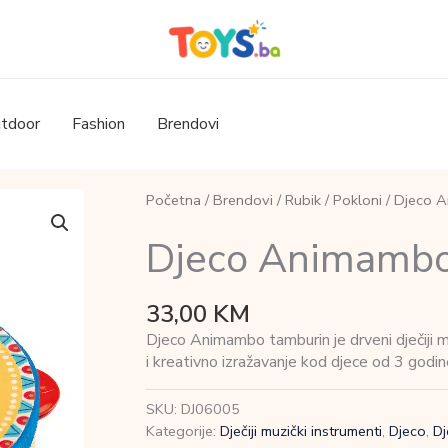
tdoor
Fashion
Brendovi
Početna
/
Brendovi
/
Rubik
/
Pokloni
/ Djeco 
Djeco Animambo
33,00
KM
Djeco Animambo tamburin je drveni dječiji muz
i kreativno izražavanje kod djece od 3 godin
SKU:
DJ06005
Kategorije:
Dječiji muzički instrumenti
,
Djeco
,
Dj