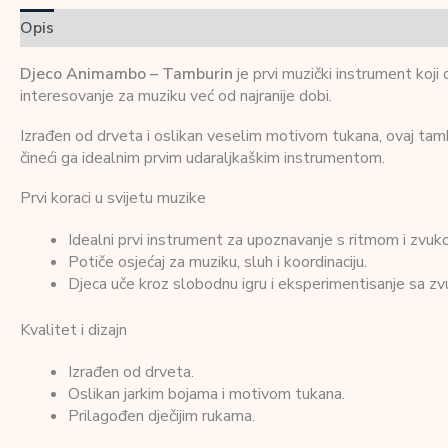
Opis
Dodatne informacije
Recenzije (0)
Djeco Animambo – Tamburin
je prvi muzički instrument koji
interesovanje za muziku već od najranije dobi.
Izrađen od drveta i oslikan veselim motivom tukana, ovaj tambu
čineći ga idealnim prvim udaraljkaškim instrumentom.
Prvi koraci u svijetu muzike
Idealni prvi instrument za upoznavanje s ritmom i zvuk
Potiče osjećaj za muziku, sluh i koordinaciju.
Djeca uče kroz slobodnu igru i eksperimentisanje sa z
Kvalitet i dizajn
Izrađen od drveta.
Oslikan jarkim bojama i motivom tukana.
Prilagođen dječijim rukama.