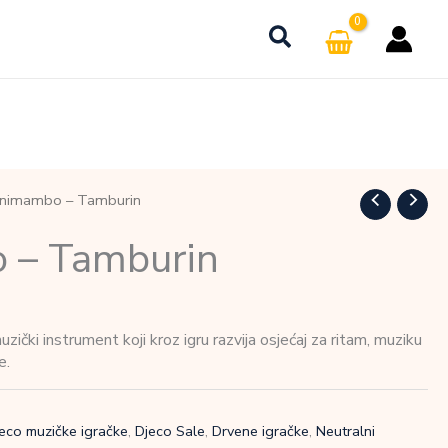
Animambo – Tamburin
 – Tamburin
ički instrument koji kroz igru razvija osjećaj za ritam, muziku
e.
eco muzičke igračke
,
Djeco Sale
,
Drvene igračke
,
Neutralni