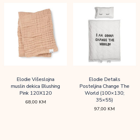
Elodie Višeslojna
Elodie Details
muslin dekica Blushing
Posteljina Change The
Pink 120X120
World (100×130;
35×55)
68,00
KM
97,00
KM