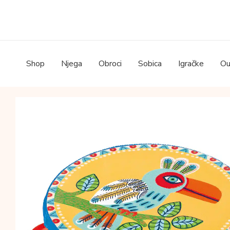
Skip
to
content
Shop
Njega
Obroci
Sobica
Igračke
Ou