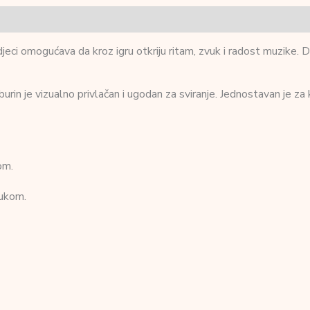
 djeci omogućava da kroz igru otkriju ritam, zvuk i radost muzike.
rin je vizualno privlačan i ugodan za sviranje. Jednostavan je za 
om.
vukom.