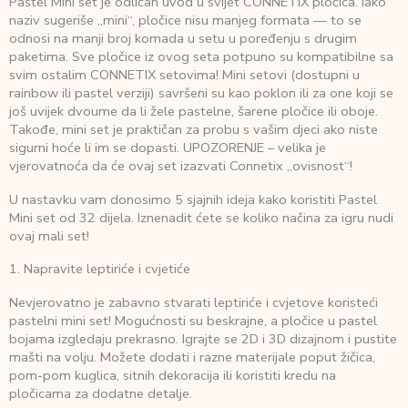
Pastel Mini set je odličan uvod u svijet CONNETIX pločica. Iako
naziv sugeriše „mini“, pločice nisu manjeg formata — to se
odnosi na manji broj komada u setu u poređenju s drugim
paketima. Sve pločice iz ovog seta potpuno su kompatibilne sa
svim ostalim CONNETIX setovima! Mini setovi (dostupni u
rainbow ili pastel verziji) savršeni su kao poklon ili za one koji se
još uvijek dvoume da li žele pastelne, šarene pločice ili oboje.
Takođe, mini set je praktičan za probu s vašim djeci ako niste
sigurni hoće li im se dopasti. UPOZORENJE – velika je
vjerovatnoća da će ovaj set izazvati Connetix „ovisnost“!
U nastavku vam donosimo 5 sjajnih ideja kako koristiti Pastel
Mini set od 32 dijela. Iznenadit ćete se koliko načina za igru nudi
ovaj mali set!
1. Napravite leptiriće i cvjetiće
Nevjerovatno je zabavno stvarati leptiriće i cvjetove koristeći
pastelni mini set! Mogućnosti su beskrajne, a pločice u pastel
bojama izgledaju prekrasno. Igrajte se 2D i 3D dizajnom i pustite
mašti na volju. Možete dodati i razne materijale poput žičica,
pom-pom kuglica, sitnih dekoracija ili koristiti kredu na
pločicama za dodatne detalje.