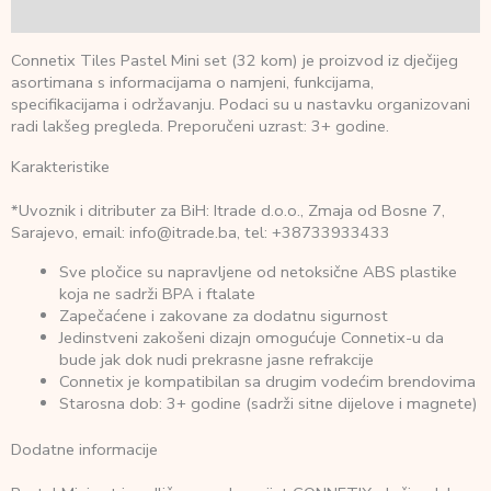
Recenzije (0)
Connetix Tiles Pastel Mini set (32 kom) je proizvod iz dječijeg
asortimana s informacijama o namjeni, funkcijama,
specifikacijama i održavanju. Podaci su u nastavku organizovani
radi lakšeg pregleda. Preporučeni uzrast: 3+ godine.
Karakteristike
*Uvoznik i ditributer za BiH: Itrade d.o.o., Zmaja od Bosne 7,
Sarajevo, email: info@itrade.ba, tel: +38733933433
Sve pločice su napravljene od netoksične ABS plastike
koja ne sadrži BPA i ftalate
Zapečaćene i zakovane za dodatnu sigurnost
Jedinstveni zakošeni dizajn omogućuje Connetix-u da
bude jak dok nudi prekrasne jasne refrakcije
Connetix je kompatibilan sa drugim vodećim brendovima
Starosna dob: 3+ godine (sadrži sitne dijelove i magnete)
Dodatne informacije