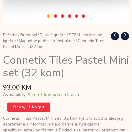
Početna
/
Brendovi
/
Rubik
/
Igračke
/
STEM i edukativne
igračke
/
Magnetne pločice i konstrukcije
/ Connetix Tiles
Pastel Mini set (32 kom)
Connetix Tiles Pastel Mini
set (32 kom)
93,00
KM
Availability:
Samo 1 komada na stanju
Connetix
Dodaj U Korpu
Tiles
Pastel
Connetix Tiles Pastel Mini set (32 kom) je proizvod iz dječijeg
Mini
asortimana s informacijama o namjeni, funkcijama,
set
specifikacijama i održavanju. Podaci su u nastavku organizovani