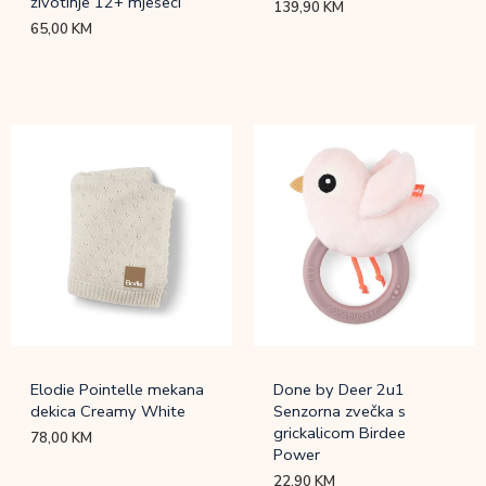
životinje 12+ mjeseci
139,90
KM
65,00
KM
Elodie Pointelle mekana
Done by Deer 2u1
dekica Creamy White
Senzorna zvečka s
grickalicom Birdee
78,00
KM
Power
22,90
KM