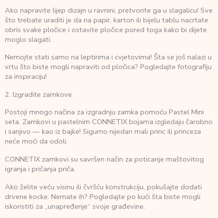
Ako napravite lijep dizajn u ravnini, pretvorite ga u slagalicu! Sve
što trebate uraditi je da na papir, karton ili bijelu tablu nacrtate
obris svake pločice i ostavite pločice pored toga kako bi dijete
moglo slagati.
Nemojte stati samo na leptirima i cvjetovima! Šta se još nalazi u
vrtu što biste mogli napraviti od pločica? Pogledajte fotografiju
za inspiraciju!
2. Izgradite zamkove
Postoji mnogo načina za izgradnju zamka pomoću Pastel Mini
seta. Zamkovi u pastelnim CONNETIX bojama izgledaju čarobno
i sanjivo — kao iz bajke! Sigurno nijedan mali princ ili princeza
neće moći da odoli.
CONNETIX zamkovi su savršen način za poticanje maštovitog
igranja i pričanja priča.
Ako želite veću visinu ili čvršću konstrukciju, pokušajte dodati
drvene kocke. Nemate ih? Pogledajte po kući šta biste mogli
iskoristiti za „unapređenje“ svoje građevine.