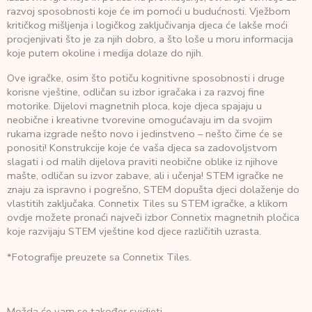
razvoj sposobnosti koje će im pomoći u budućnosti. Vježbom
kritičkog mišljenja i logičkog zaključivanja djeca će lakše moći
procjenjivati što je za njih dobro, a što loše u moru informacija
koje putem okoline i medija dolaze do njih.
Ove igračke, osim što potiču kognitivne sposobnosti i druge
korisne vještine, odličan su izbor igračaka i za razvoj fine
motorike. Dijelovi magnetnih ploca, koje djeca spajaju u
neobične i kreativne tvorevine omogućavaju im da svojim
rukama izgrade nešto novo i jedinstveno – nešto čime će se
ponositi! Konstrukcije koje će vaša djeca sa zadovoljstvom
slagati i od malih dijelova praviti neobične oblike iz njihove
mašte, odličan su izvor zabave, ali i učenja! STEM igračke ne
znaju za ispravno i pogrešno, STEM dopušta djeci dolaženje do
vlastitih zaključaka. Connetix Tiles su STEM igračke, a klikom
ovdje možete pronaći največi izbor Connetix magnetnih pločica
koje razvijaju STEM vještine kod djece različitih uzrasta.
*Fotografije preuzete sa Connetix Tiles.
Možda će vam se također svidjeti…