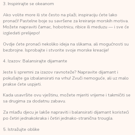
3. Inspirirajte se okeanom
Ako volite more ili ste često na plaži, inspiraciju ćete lako
pronaći! Pastelne boje su savršene za kreiranje morskih motiva.
Možete napraviti čamac, hobotnicu, ribice ili meduzu — i sve će
izgledati prelijepo!
Ovdje ćete pronaći nekoliko ideja na slikama, ali mogućnosti su
bezbrojne. Isprobajte i stvorite svoje morske kreacije!
4. Izazov: Balansirajte dijamante
Jeste li spremni za izazov ravnoteže? Napravite dijamant i
pokušajte ga izbalansirati na vrhu! Zvuči nemoguće, ali uz malo
prakse ćete uspjeti.
Kada usavršite ovu vještinu, možete mjeriti vrijeme i takmičiti se
sa drugima za dodatnu zabavu.
Za mlađu djecu je lakše napraviti i balansirati dijamant koristeći
po četiri jednakokraka i četiri jednako-stranična trougla.
5. Istražujte oblike