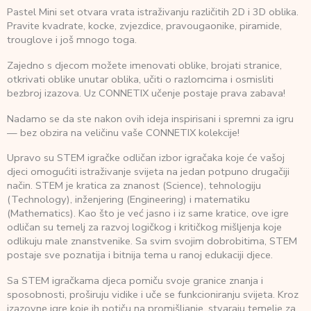
Pastel Mini set otvara vrata istraživanju različitih 2D i 3D oblika.
Pravite kvadrate, kocke, zvjezdice, pravougaonike, piramide,
trouglove i još mnogo toga.
Zajedno s djecom možete imenovati oblike, brojati stranice,
otkrivati oblike unutar oblika, učiti o razlomcima i osmisliti
bezbroj izazova. Uz CONNETIX učenje postaje prava zabava!
Nadamo se da ste nakon ovih ideja inspirisani i spremni za igru
— bez obzira na veličinu vaše CONNETIX kolekcije!
Upravo su STEM igračke odličan izbor igračaka koje će vašoj
djeci omogućiti istraživanje svijeta na jedan potpuno drugačiji
način. STEM je kratica za znanost (Science), tehnologiju
(Technology), inženjering (Engineering) i matematiku
(Mathematics). Kao što je već jasno i iz same kratice, ove igre
odličan su temelj za razvoj logičkog i kritičkog mišljenja koje
odlikuju male znanstvenike. Sa svim svojim dobrobitima, STEM
postaje sve poznatija i bitnija tema u ranoj edukaciji djece.
Sa STEM igračkama djeca pomiču svoje granice znanja i
sposobnosti, proširuju vidike i uče se funkcioniranju svijeta. Kroz
izazovne igre koje ih potiču na promišljanje, stvaraju temelje za