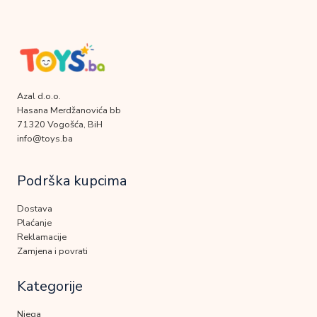
Azal d.o.o.
Hasana Merdžanovića bb
71320 Vogošća, BiH
info@toys.ba
Podrška kupcima
Dostava
Plaćanje
Reklamacije
Zamjena i povrati
Kategorije
Njega