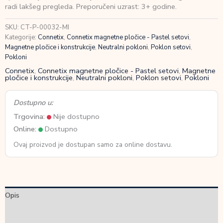
(32
radi lakšeg pregleda. Preporučeni uzrast: 3+ godine.
kom)
količina
SKU:
CT-P-00032-MI
Kategorije:
Connetix
,
Connetix magnetne pločice - Pastel setovi
,
Magnetne pločice i konstrukcije
,
Neutralni pokloni
,
Poklon setovi
,
Pokloni
Connetix
,
Connetix magnetne pločice - Pastel setovi
,
Magnetne
pločice i konstrukcije
,
Neutralni pokloni
,
Poklon setovi
,
Pokloni
Dostupno u:
Trgovina:
Nije dostupno
Online:
Dostupno
Ovaj proizvod je dostupan samo za online dostavu.
Opis
Dodatne informacije