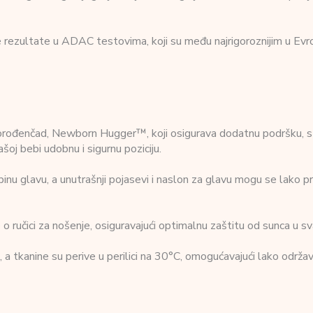
 rezultate u ADAC testovima, koji su među najrigoroznijim u Evr
rođenčad, Newborn Hugger™, koji osigurava dodatnu podršku, st
šoj bebi udobnu i sigurnu poziciju.
ebinu glavu, a unutrašnji pojasevi i naslon za glavu mogu se lak
 ručici za nošenje, osiguravajući optimalnu zaštitu od sunca u s
a tkanine su perive u perilici na 30°C, omogućavajući lako održav