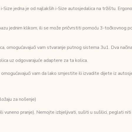
Size jedna je od najlakših i-Size autosjedalica na tržištu. Ergo
bazu jednim klikom, ili se može pričvrstiti pomoću 3-točkovnog p
ica, omogućavajući vam stvaranje putnog sistema 3u1. Dva načina 
olica uz odgovarajuće adaptere za ta kolica.
mogućavajući vam da lako smjestite ili izvadite dijete iz autosj
ložaju za nošenje)
i vuneno pranje). Nemojte izbjeljivati, sušiti u sušilici, peglati nit