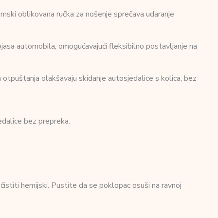
nomski oblikovana ručka za nošenje sprečava udaranje
ojasa automobila, omogućavajući fleksibilno postavljanje na
otpuštanja olakšavaju skidanje autosjedalice s kolica, bez
edalice bez prepreka.
i čistiti hemijski. Pustite da se poklopac osuši na ravnoj