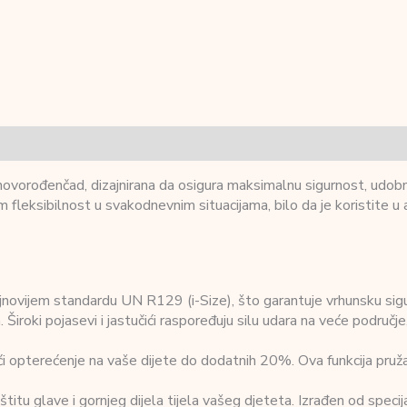
novorođenčad, dizajnirana da osigura maksimalnu sigurnost, udobn
leksibilnost u svakodnevnim situacijama, bilo da je koristite u a
novijem standardu UN R129 (i-Size), što garantuje vrhunsku sigu
Široki pojasevi i jastučići raspoređuju silu udara na veće područje,
ći opterećenje na vaše dijete do dodatnih 20%. Ova funkcija pruž
štitu glave i gornjeg dijela tijela vašeg djeteta. Izrađen od spe