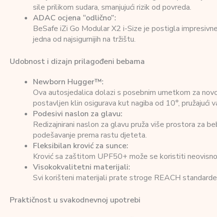
sile prilikom sudara, smanjujući rizik od povreda.
ADAC ocjena “odlično”:
BeSafe iZi Go Modular X2 i-Size je postigla impresivne
jedna od najsigurnijih na tržištu.
Udobnost i dizajn prilagođeni bebama
Newborn Hugger™:
Ova autosjedalica dolazi s posebnim umetkom za novo
postavljen klin osigurava kut nagiba od 10°, pružajući va
Podesivi naslon za glavu:
Redizajnirani naslon za glavu pruža više prostora za b
podešavanje prema rastu djeteta.
Fleksibilan krović za sunce:
Krović sa zaštitom UPF50+ može se koristiti neovisno o
Visokokvalitetni materijali:
Svi korišteni materijali prate stroge REACH standarde, 
Praktičnost u svakodnevnoj upotrebi