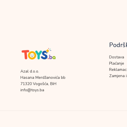
Podrš
Dostava
Plaćanje
Reklamaci
Azal d.o.o.
Zamjena i
Hasana Merdžanovića bb
71320 Vogošća, BiH
info@toys.ba