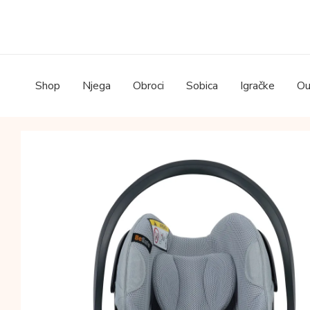
Skip
to
content
Shop
Njega
Obroci
Sobica
Igračke
Ou