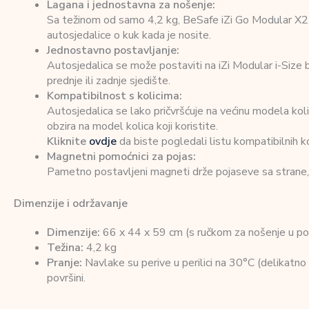
Lagana i jednostavna za nošenje:
Sa težinom od samo 4,2 kg, BeSafe iZi Go Modular X2 i-
autosjedalice o kuk kada je nosite.
Jednostavno postavljanje:
Autosjedalica se može postaviti na iZi Modular i-Size 
prednje ili zadnje sjedište.
Kompatibilnost s kolicima:
Autosjedalica se lako pričvršćuje na većinu modela kol
obzira na model kolica koji koristite.
Kliknite
ovdje
da biste pogledali listu kompatibilnih k
Magnetni pomoćnici za pojas:
Pametno postavljeni magneti drže pojaseve sa strane, o
Dimenzije i održavanje
Dimenzije:
66 x 44 x 59 cm (s ručkom za nošenje u po
Težina:
4,2 kg
Pranje:
Navlake su perive u perilici na 30°C (delikatno il
površini.