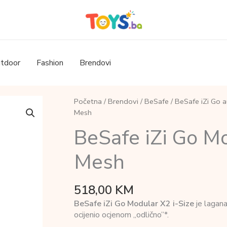
tdoor
Fashion
Brendovi
Početna
/
Brendovi
/
BeSafe
/
BeSafe iZi Go a
Mesh
BeSafe iZi Go Mo
Mesh
518,00
KM
BeSafe iZi Go Modular X2 i-Size
je lagana
ocijenio ocjenom „odlično”*.