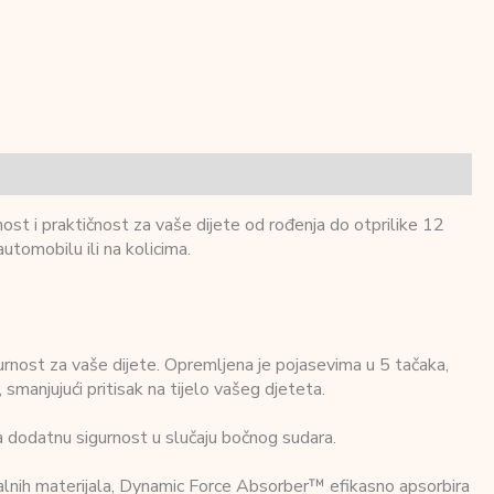
ost i praktičnost za vaše dijete od rođenja do otprilike 12
utomobilu ili na kolicima.
rnost za vaše dijete. Opremljena je pojasevima u 5 tačaka,
 smanjujući pritisak na tijelo vašeg djeteta.
a dodatnu sigurnost u slučaju bočnog sudara.
cijalnih materijala, Dynamic Force Absorber™ efikasno apsorbira