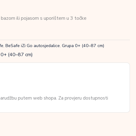
 bazom ili pojasom s uporištem u 3 točke
fe
,
BeSafe iZi Go autosjedalice
,
Grupa 0+ (40–87 cm)
 0+ (40–87 cm)
 narudžbu putem web shopa. Za provjeru dostupnosti