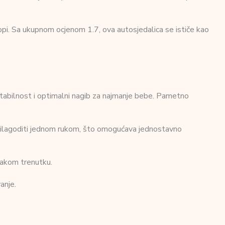
opi. Sa ukupnom ocjenom 1.7, ova autosjedalica se ističe kao
abilnost i optimalni nagib za najmanje bebe. Pametno
o prilagoditi jednom rukom, što omogućava jednostavno
vakom trenutku.
anje.