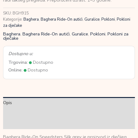
radi lakšeg pregleda. Preporučeni uzrast: 1–3 godine.
količina
SKU:
BGH915
Kategorije:
Baghera
,
Baghera Ride-On autići
,
Guralice
,
Pokloni
,
Pokloni
za dječake
Baghera
,
Baghera Ride-On autići
,
Guralice
,
Pokloni
,
Pokloni za
dječake
Dostupno u:
Trgovina:
Dostupno
Online:
Dostupno
Opis
Dodatne informacije
Recenzije (0)
Baghera Ride-On Speedsters Silk grey je proizvod iz dječijeg