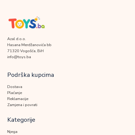
Azal d.o.o.
Hasana Merdžanovića bb
71320 Vogošća, BiH
info@toys.ba
Podrška kupcima
Dostava
Plaćanje
Reklamacije
Zamjena i povrati
Kategorije
Njega