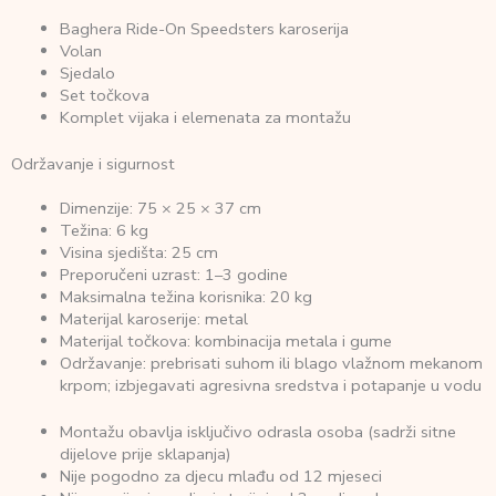
Baghera Ride-On Speedsters karoserija
Volan
Sjedalo
Set točkova
Komplet vijaka i elemenata za montažu
Održavanje i sigurnost
Dimenzije: 75 × 25 × 37 cm
Težina: 6 kg
Visina sjedišta: 25 cm
Preporučeni uzrast: 1–3 godine
Maksimalna težina korisnika: 20 kg
Materijal karoserije: metal
Materijal točkova: kombinacija metala i gume
Održavanje: prebrisati suhom ili blago vlažnom mekanom
krpom; izbjegavati agresivna sredstva i potapanje u vodu
Montažu obavlja isključivo odrasla osoba (sadrži sitne
dijelove prije sklapanja)
Nije pogodno za djecu mlađu od 12 mjeseci