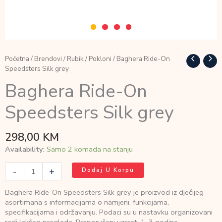
Početna
/
Brendovi
/
Rubik
/
Pokloni
/ Baghera Ride-On
Speedsters Silk grey
Baghera Ride-On
Speedsters Silk grey
298,00
KM
Availability:
Samo 2 komada na stanju
Baghera
-
+
Dodaj U Korpu
Ride-
On
Baghera Ride-On Speedsters Silk grey je proizvod iz dječijeg
Speedsters
asortimana s informacijama o namjeni, funkcijama,
Silk
specifikacijama i održavanju. Podaci su u nastavku organizovani
grey