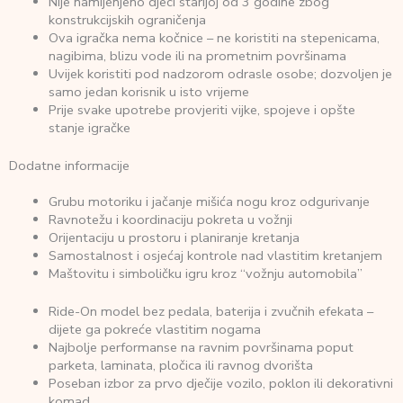
Nije namijenjeno djeci starijoj od 3 godine zbog
konstrukcijskih ograničenja
Ova igračka nema kočnice – ne koristiti na stepenicama,
nagibima, blizu vode ili na prometnim površinama
Uvijek koristiti pod nadzorom odrasle osobe; dozvoljen je
samo jedan korisnik u isto vrijeme
Prije svake upotrebe provjeriti vijke, spojeve i opšte
stanje igračke
Dodatne informacije
Grubu motoriku i jačanje mišića nogu kroz odgurivanje
Ravnotežu i koordinaciju pokreta u vožnji
Orijentaciju u prostoru i planiranje kretanja
Samostalnost i osjećaj kontrole nad vlastitim kretanjem
Maštovitu i simboličku igru kroz “vožnju automobila”
Ride-On model bez pedala, baterija i zvučnih efekata –
dijete ga pokreće vlastitim nogama
Najbolje performanse na ravnim površinama poput
parketa, laminata, pločica ili ravnog dvorišta
Poseban izbor za prvo dječije vozilo, poklon ili dekorativni
komad