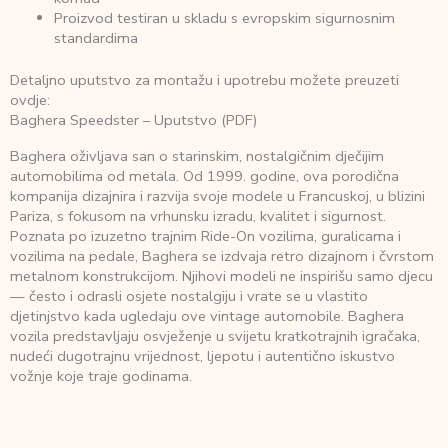
Proizvod testiran u skladu s evropskim sigurnosnim
standardima
Detaljno uputstvo za montažu i upotrebu možete preuzeti
ovdje:
Baghera Speedster – Uputstvo (PDF)
Baghera oživljava san o starinskim, nostalgičnim dječijim
automobilima od metala. Od 1999. godine, ova porodična
kompanija dizajnira i razvija svoje modele u Francuskoj, u blizini
Pariza, s fokusom na vrhunsku izradu, kvalitet i sigurnost.
Poznata po izuzetno trajnim Ride-On vozilima, guralicama i
vozilima na pedale, Baghera se izdvaja retro dizajnom i čvrstom
metalnom konstrukcijom. Njihovi modeli ne inspirišu samo djecu
— često i odrasli osjete nostalgiju i vrate se u vlastito
djetinjstvo kada ugledaju ove vintage automobile. Baghera
vozila predstavljaju osvježenje u svijetu kratkotrajnih igračaka,
nudeći dugotrajnu vrijednost, ljepotu i autentično iskustvo
vožnje koje traje godinama.