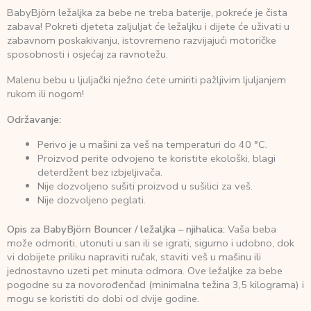
BabyBjörn ležaljka za bebe ne treba baterije, pokreće je čista
zabava! Pokreti djeteta zaljuljat će ležaljku i dijete će uživati u
zabavnom poskakivanju, istovremeno razvijajući motoričke
sposobnosti i osjećaj za ravnotežu.
Malenu bebu u ljuljački nježno ćete umiriti pažljivim ljuljanjem
rukom ili nogom!
Održavanje:
Perivo je u mašini za veš na temperaturi do 40 °C.
Proizvod perite odvojeno te koristite ekološki, blagi
deterdžent bez izbjeljivača.
Nije dozvoljeno sušiti proizvod u sušilici za veš.
Nije dozvoljeno peglati.
Opis za BabyBjörn Bouncer / ležaljka – njihalica:
Vaša beba
može odmoriti, utonuti u san ili se igrati, sigurno i udobno, dok
vi dobijete priliku napraviti ručak, staviti veš u mašinu ili
jednostavno uzeti pet minuta odmora. Ove ležaljke za bebe
pogodne su za novorođenčad (minimalna težina 3,5 kilograma) i
mogu se koristiti do dobi od dvije godine.