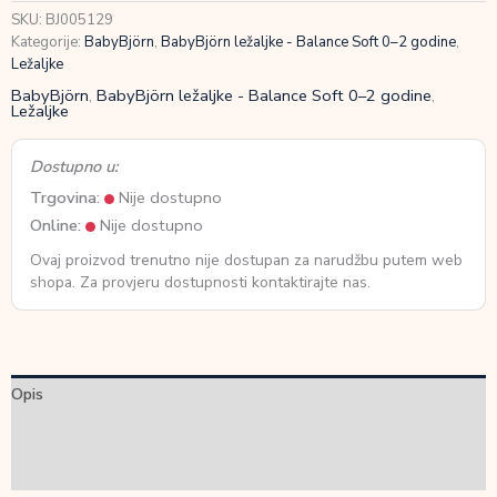
SKU:
BJ005129
Kategorije:
BabyBjörn
,
BabyBjörn ležaljke - Balance Soft 0–2 godine
,
Ležaljke
BabyBjörn
,
BabyBjörn ležaljke - Balance Soft 0–2 godine
,
Ležaljke
Dostupno u:
Trgovina:
Nije dostupno
Online:
Nije dostupno
Ovaj proizvod trenutno nije dostupan za narudžbu putem web
shopa. Za provjeru dostupnosti kontaktirajte nas.
Opis
Dodatne informacije
Recenzije (0)