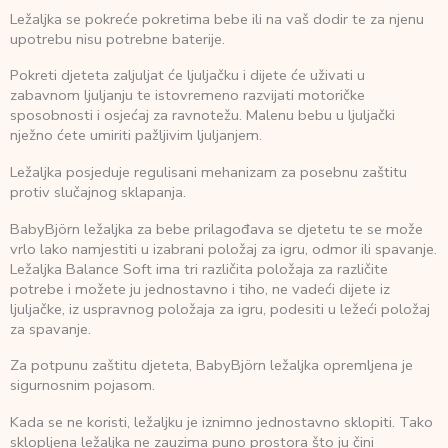
Ležaljka se pokreće pokretima bebe ili na vaš dodir te za njenu
upotrebu nisu potrebne baterije.
Pokreti djeteta zaljuljat će ljuljačku i dijete će uživati u
zabavnom ljuljanju te istovremeno razvijati motoričke
sposobnosti i osjećaj za ravnotežu. Malenu bebu u ljuljački
nježno ćete umiriti pažljivim ljuljanjem.
Ležaljka posjeduje regulisani mehanizam za posebnu zaštitu
protiv slučajnog sklapanja.
BabyBjörn ležaljka za bebe prilagođava se djetetu te se može
vrlo lako namjestiti u izabrani položaj za igru, odmor ili spavanje.
Ležaljka Balance Soft ima tri različita položaja za različite
potrebe i možete ju jednostavno i tiho, ne vadeći dijete iz
ljuljačke, iz uspravnog položaja za igru, podesiti u ležeći položaj
za spavanje.
Za potpunu zaštitu djeteta, BabyBjörn ležaljka opremljena je
sigurnosnim pojasom.
Kada se ne koristi, ležaljku je iznimno jednostavno sklopiti. Tako
sklopljena ležaljka ne zauzima puno prostora što ju čini