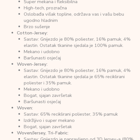
Super mekana i fleksibilna
High-tech, prozračna
Oslobađa višak topline, održava vas i vašu bebu
ugodno hladnim
Brzo sušenje
Cotton-Jersey:
Sastav: Gnijezdo je 80% poliester, 16% pamuk, 4%
elastin. Ostatak tkanine sjedala je 100% pamuk.
Mekano i udobno
Baršunasti osjećaj
Woven-Jersey:
Sastav: Gnijezdo je 80% poliester, 16% pamuk, 4%
elastin. Ostatak tkanine sjedala je 65% reciklirani
poliester i 35% pamuk.
Mekano i udobno
Bogat, sjajan završetak
Baršunasti osjećaj
Woven:
Sastav: 65% reciklirani poliester, 35% pamuk
Izdržljivo i super mekano
Bogat, sjajan završetak
Woven/Jersey, Tri-Fabric:
Sastav: Gnijezdo je napravljeno od 3D Jersey-a (80%