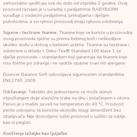
samostalno sjediti pa sve do dobi od otprilike 2 godine. Ovaj
proizvod razvijen je u suradnji s pedijatrima. BABYBJÖRN
surađuje s vodećim pedijatrima, primaljama i dječijim
psiholozima, a svi njihovi proizvodi imaju njihova odobrenja.
Sigurne i testirane tkanine:
Tkanine koje se koriste u proizvodnji
ovog proizvoda nježne su prema bebinoj koži i neškodljive
ukoliko dođu u doticaj s bebinim ustima. Tkanine su testirane i
odobrene u skladu s Oeko-Tex® Standard 100 klase 1 za
dječije proizvode – standardom koji garantuje da tkanine koje
nisu štetne po zdravlje i ne sadrže opasne tvari niti alergene.
Bouncer Balance Soft udovoljava sigurnosnim standardima
EN12790: 2009.
Održavanje:
Tekstilni dio jednostavno se može skinuti
otpuštanjem dvije elastične trake na dnu i izvlačenjem s okvira.
Perivo je u mašini za veš na temperaturi do 40 °C. Proizvod
perite odvojeno te koristite ekološki, blagi deterdžent bez
izbjeljivača. Nije dozvoljeno sušiti proizvod u sušilici za rublje,
kao ni peglati.
Korištenje ležaljke kao ljuljačke: