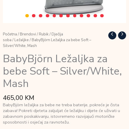
Početna
/
Brendovi
/
Rubik
/
Dječija
soba
/
Ležaljke
/ BabyBjörn Ležaljka za bebe Soft –
Silver/White, Mash
BabyBjörn Ležaljka za
bebe Soft – Silver/White,
Mash
465,00
KM
BabyBjörn ležaljka za bebe ne treba baterije, pokreće je čista
zabava! Pokreti djeteta zaljuljat će ležaljku i dijete će uživati u
zabavnom poskakivanju, istovremeno razvijajući motoričke
sposobnosti i osjećaj za ravnotežu.