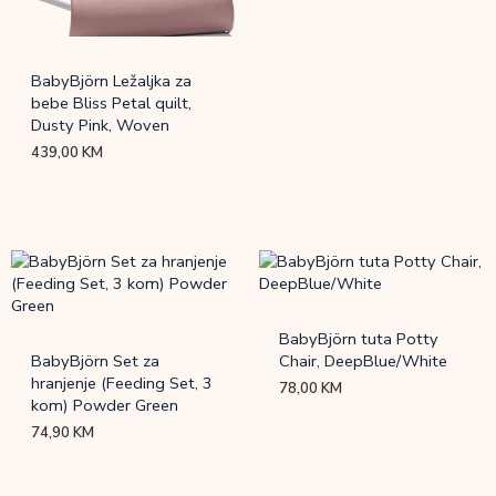
BabyBjörn Ležaljka za
bebe Bliss Petal quilt,
Dusty Pink, Woven
439,00
KM
BabyBjörn tuta Potty
BabyBjörn Set za
Chair, DeepBlue/White
hranjenje (Feeding Set, 3
78,00
KM
kom) Powder Green
74,90
KM