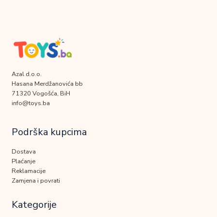
Azal d.o.o.
Hasana Merdžanovića bb
71320 Vogošća, BiH
info@toys.ba
Podrška kupcima
Dostava
Plaćanje
Reklamacije
Zamjena i povrati
Kategorije