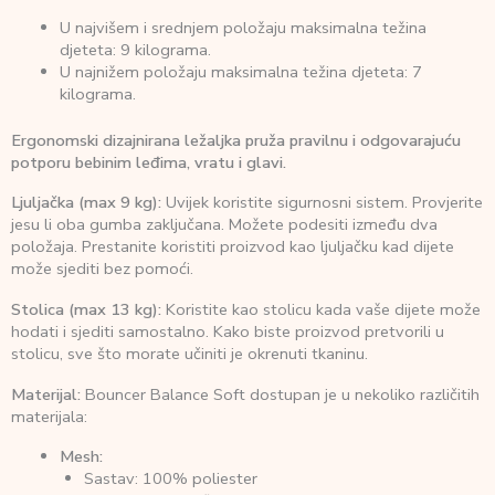
U najvišem i srednjem položaju maksimalna težina
djeteta: 9 kilograma.
U najnižem položaju maksimalna težina djeteta: 7
kilograma.
Ergonomski dizajnirana ležaljka pruža pravilnu i odgovarajuću
potporu bebinim leđima, vratu i glavi.
Ljuljačka (max 9 kg):
Uvijek koristite sigurnosni sistem. Provjerite
jesu li oba gumba zaključana. Možete podesiti između dva
položaja. Prestanite koristiti proizvod kao ljuljačku kad dijete
može sjediti bez pomoći.
Stolica (max 13 kg):
Koristite kao stolicu kada vaše dijete može
hodati i sjediti samostalno. Kako biste proizvod pretvorili u
stolicu, sve što morate učiniti je okrenuti tkaninu.
Materijal:
Bouncer Balance Soft dostupan je u nekoliko različitih
materijala:
Mesh:
Sastav: 100% poliester