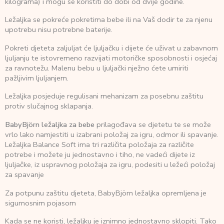
kilograma) i mogu se koristiti do dobi od dvije godine.
Ležaljka se pokreće pokretima bebe ili na Vaš dodir te za njenu
upotrebu nisu potrebne baterije.
Pokreti djeteta zaljuljat će ljuljačku i dijete će uživat u zabavnom
ljuljanju te istovremeno razvijati motoričke sposobnosti i osjećaj
za ravnotežu. Malenu bebu u ljuljački nježno ćete umiriti
pažljivim ljuljanjem.
Ležaljka posjeduje regulisani mehanizam za posebnu zaštitu
protiv slučajnog sklapanja.
BabyBjörn ležaljka za bebe
prilagođava se djetetu te se može
vrlo lako namjestiti u izabrani položaj za igru, odmor ili spavanje.
Ležaljka Balance Soft ima tri različita položaja za različite
potrebe i možete ju jednostavno i tiho, ne vadeći dijete iz
ljuljačke, iz uspravnog položaja za igru, podesiti u ležeći položaj
za spavanje
Za potpunu zaštitu djeteta, BabyBjörn ležaljka opremljena je
sigurnosnim pojasom
Kada se ne koristi, ležaljku je iznimno jednostavno sklopiti. Tako