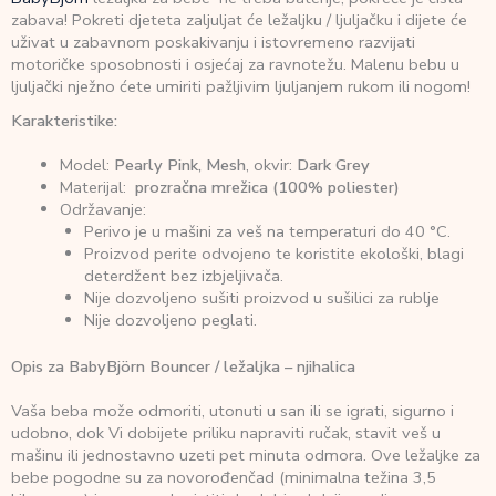
zabava! Pokreti djeteta zaljuljat će ležaljku / ljuljačku i dijete će
uživat u zabavnom poskakivanju i istovremeno razvijati
motoričke sposobnosti i osjećaj za ravnotežu. Malenu bebu u
ljuljački nježno ćete umiriti pažljivim ljuljanjem rukom ili nogom!
Karakteristike:
Model:
Pearly Pink, Mesh
, okvir:
Dark Grey
Materijal:
prozračna mrežica (100% poliester)
Održavanje:
Perivo je u mašini za veš na temperaturi do 40 °C.
Proizvod perite odvojeno te koristite ekološki, blagi
deterdžent bez izbjeljivača.
Nije dozvoljeno sušiti proizvod u sušilici za rublje
Nije dozvoljeno peglati.
Opis za BabyBjörn Bouncer / ležaljka – njihalica
Vaša beba može odmoriti, utonuti u san ili se igrati, sigurno i
udobno, dok Vi dobijete priliku napraviti ručak, stavit veš u
mašinu ili jednostavno uzeti pet minuta odmora. Ove ležaljke za
bebe pogodne su za novorođenčad (minimalna težina 3,5