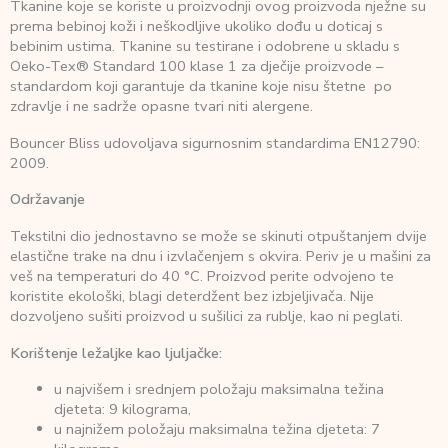
Tkanine koje se koriste u proizvodnji ovog proizvoda nježne su
prema bebinoj koži i neškodljive ukoliko dođu u doticaj s
bebinim ustima. Tkanine su testirane i odobrene u skladu s
Oeko-Tex® Standard 100 klase 1 za dječije proizvode –
standardom koji garantuje da tkanine koje nisu štetne po
zdravlje i ne sadrže opasne tvari niti alergene.
Bouncer Bliss udovoljava sigurnosnim standardima EN12790:
2009.
Održavanje
Tekstilni dio jednostavno se može se skinuti otpuštanjem dvije
elastične trake na dnu i izvlačenjem s okvira. Periv je u mašini za
veš na temperaturi do 40 °C. Proizvod perite odvojeno te
koristite ekološki, blagi deterdžent bez izbjeljivača. Nije
dozvoljeno sušiti proizvod u sušilici za rublje, kao ni peglati.
Korištenje ležaljke kao ljuljačke:
u najvišem i srednjem položaju maksimalna težina
djeteta: 9 kilograma,
u najnižem položaju maksimalna težina djeteta: 7