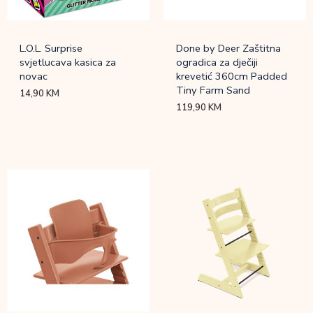
L.O.L. Surprise
Done by Deer Zaštitna
svjetlucava kasica za
ogradica za dječiji
novac
krevetić 360cm Padded
Tiny Farm Sand
14,90
KM
119,90
KM