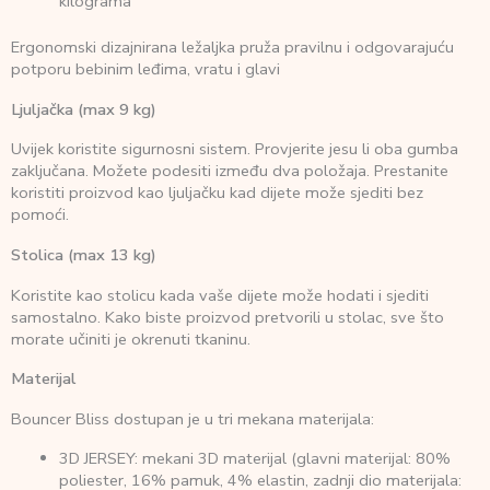
kilograma
Ergonomski dizajnirana ležaljka pruža pravilnu i odgovarajuću
potporu bebinim leđima, vratu i glavi
Ljuljačka (max 9 kg)
Uvijek koristite sigurnosni sistem. Provjerite jesu li oba gumba
zaključana. Možete podesiti između dva položaja. Prestanite
koristiti proizvod kao ljuljačku kad dijete može sjediti bez
pomoći.
Stolica (max 13 kg)
Koristite kao stolicu kada vaše dijete može hodati i sjediti
samostalno. Kako biste proizvod pretvorili u stolac, sve što
morate učiniti je okrenuti tkaninu.
Materijal
Bouncer Bliss dostupan je u tri mekana materijala:
3D JERSEY: mekani 3D materijal (glavni materijal: 80%
poliester, 16% pamuk, 4% elastin, zadnji dio materijala: