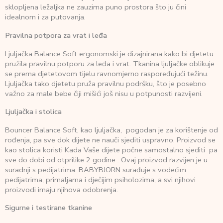
sklopljena ležaljka ne zauzima puno prostora što ju čini
idealnom i za putovanja.
Pravilna potpora za vrat i leđa
Ljuljačka Balance Soft ergonomski je dizajnirana kako bi djetetu
pružila pravilnu potporu za leđa i vrat. Tkanina ljuljačke oblikuje
se prema djetetovom tijelu ravnomjerno raspoređujući težinu.
Ljuljačka tako djetetu pruža pravilnu podršku, što je posebno
važno za male bebe čiji mišići još nisu u potpunosti razvijeni.
Ljuljačka i stolica
Bouncer Balance Soft, kao ljuljačka, pogodan je za korištenje od
rođenja, pa sve dok dijete ne nauči sjediti uspravno. Proizvod se
kao stolica koristi Kada Vaše dijete počne samostalno sjediti pa
sve do dobi od otprilike 2 godine . Ovaj proizvod razvijen je u
suradnji s pedijatrima. BABYBJÖRN surađuje s vodećim
pedijatrima, primaljama i dječijim psiholozima, a svi njihovi
proizvodi imaju njihova odobrenja.
Sigurne i testirane tkanine