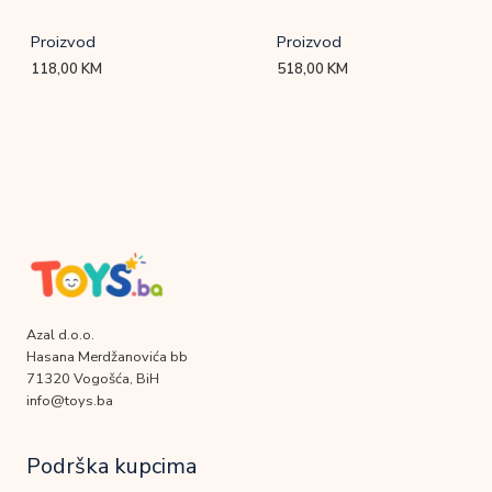
Proizvod
Proizvod
118,00
KM
518,00
KM
Azal d.o.o.
Hasana Merdžanovića bb
71320 Vogošća, BiH
info@toys.ba
Podrška kupcima