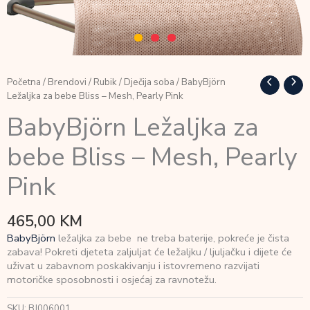
Početna
/
Brendovi
/
Rubik
/
Dječija soba
/ BabyBjörn
Ležaljka za bebe Bliss – Mesh, Pearly Pink
BabyBjörn Ležaljka za
bebe Bliss – Mesh, Pearly
Pink
465,00
KM
BabyBjörn
ležaljka za bebe ne treba baterije, pokreće je čista
zabava! Pokreti djeteta zaljuljat će ležaljku / ljuljačku i dijete će
uživat u zabavnom poskakivanju i istovremeno razvijati
motoričke sposobnosti i osjećaj za ravnotežu.
SKU:
BJ006001