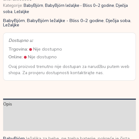
Kategorije:
BabyBjörn
,
BabyBjörn ležaljke - Bliss 0–2 godine
,
Dječija
soba
,
Ležaljke
BabyBjörn
,
BabyBjörn ležaljke - Bliss 0–2 godine
,
Dječija soba
,
Ležaljke
Dostupno u:
Trgovina:
Nije dostupno
Online:
Nije dostupno
Ovaj proizvod trenutno nije dostupan za narudžbu putem web
shopa. Za provjeru dostupnosti kontaktirajte nas.
Opis
Dodatne informacije
Recenzije (0)
BabyBjörn
ležaljka za bebe ne treba baterije, pokreće je čista